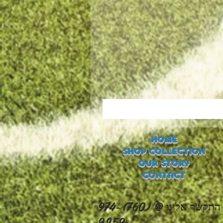
 Bow
Home
Shop Collection
Our Story
Contact
התקשר אלינו @ (760) 974-
9259