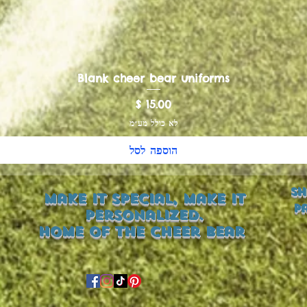
Blank cheer bear uniforms
מחיר
לא כולל מע״מ
הוספה לסל
Sh
Make it special, make it
P
personalized.
Home of the Cheer Bear