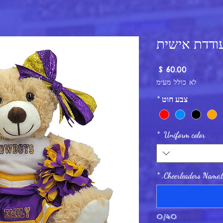
ודדת אישית
מחיר
לא כולל מע״מ
צבע חוט
*
*
Uniform color
*
Cheerleaders Name,t
0/40