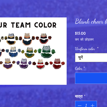
Blank cheer 
मूल्य
$15.00
कर को छोड़कर
Uniform color
*
चुनें
Color
*
मात्रा
*